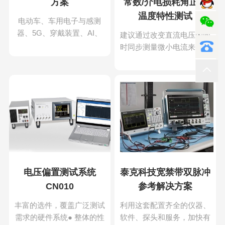
方案
常数/介电损耗角正切
温度特性测试
电动车、车用电子与感测
器、5G、穿戴装置、AI、
建议通过改变直流电压的同
云端储存运算..等新技术发
时同步测量微小电流来评估
展带动下，全球先进制程半
PD 和 APD 的 I-V 特性。测
导
试对象光电二
电压偏置测试系统
泰克科技宽禁带双脉冲
CN010
参考解决方案
丰富的选件，覆盖广泛测试
利用这套配置齐全的仪器、
需求的硬件系统● 整体的性
软件、探头和服务，加快有