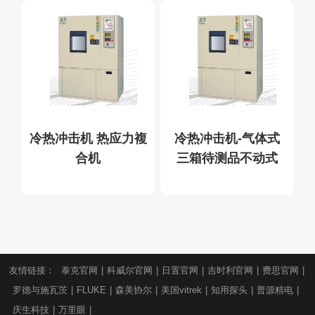
冷热冲击机 热应力複
冷热冲击机-气体式
合机
三箱待测品不动式
友情链接：
泰克官网
|
科威尔官网
|
日置官网
|
吉时利官网
|
费思官网
|
罗德与施瓦茨
|
FLUKE
|
森美协尔
|
美国vitrek
|
知用探头
|
普源精电
|
庆生科技
|
万里眼
|