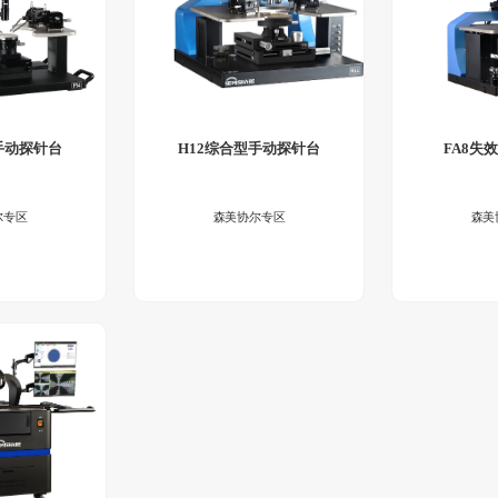
手动探针台
H12综合型手动探针台
FA8失
尔专区
森美协尔专区
森美