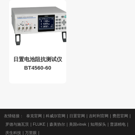
日置电池阻抗测试仪
BT4560-60
友情链接：
泰克官网
|
科威尔官网
|
日置官网
|
吉时利官网
|
费思官网
|
罗德与施瓦茨
|
FLUKE
|
森美协尔
|
美国vitrek
|
知用探头
|
普源精电
|
庆生科技
|
万里眼
|