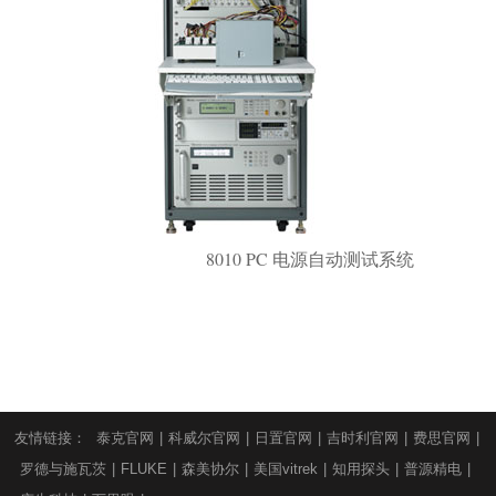
8010 PC 电源自动测试系统
友情链接：
泰克官网
|
科威尔官网
|
日置官网
|
吉时利官网
|
费思官网
|
罗德与施瓦茨
|
FLUKE
|
森美协尔
|
美国vitrek
|
知用探头
|
普源精电
|