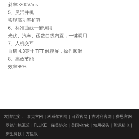
斜率≥200V/ms
5、灵活并机
实现高功率扩容
6、标准曲线一键调用
光伏、汽车、函数曲线内置，一键调用
7、人机交互
自研 4.3英寸 TFT 触摸屏，操作顺滑
8、高效节能
效率95%
友情链接：
泰克官网
|
科威尔官网
|
日置官网
|
吉时利官网
|
费思官网
|
罗德与施瓦茨
|
FLUKE
|
森美协尔
|
美国vitrek
|
知用探头
|
普源精电
|
庆生科技
|
万里眼
|