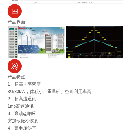
产品界面
产品特点
1、超高功率密度
3U/30kW，体积小、重量轻、空间利用率高
2、超高速通讯
1ms高速通讯
3、高动态响应
突加载微秒恢复
4、高电压斜率