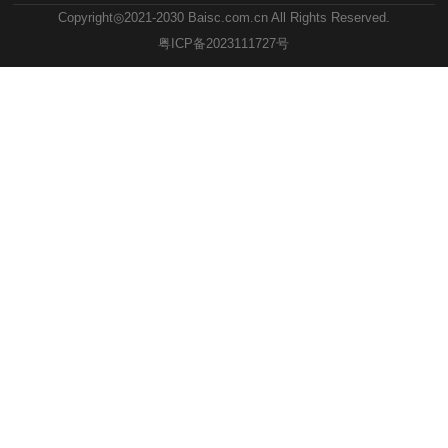
Copyright◎2021-2030 Baisc.com.cn All Rights Reserved.
粤ICP备2023111727号