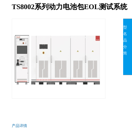
TS8002系列动力电池包EOL测试系统
型
名
品
分
简
产品详情